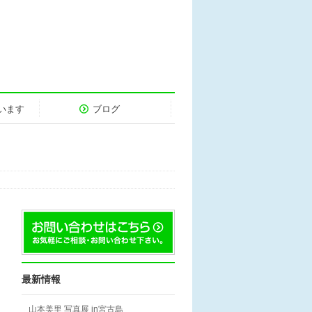
います
ブログ
最新情報
山本美里 写真展 in宮古島