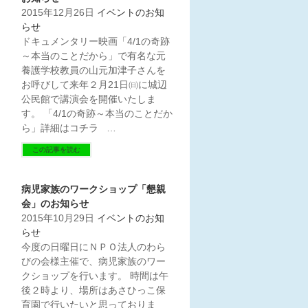
2015年12月26日
イベントのお知
らせ
ドキュメンタリー映画「4/1の奇跡
～本当のことだから」で有名な元
養護学校教員の山元加津子さんを
お呼びして来年２月21日㈰に城辺
公民館で講演会を開催いたしま
す。 「4/1の奇跡～本当のことだか
ら」詳細はコチラ …
この記事を読む
病児家族のワークショップ「懇親
会」のお知らせ
2015年10月29日
イベントのお知
らせ
今度の日曜日にＮＰＯ法人のわら
びの会様主催で、病児家族のワー
クショップを行います。 時間は午
後２時より、場所はあさひっこ保
育園で行いたいと思っておりま