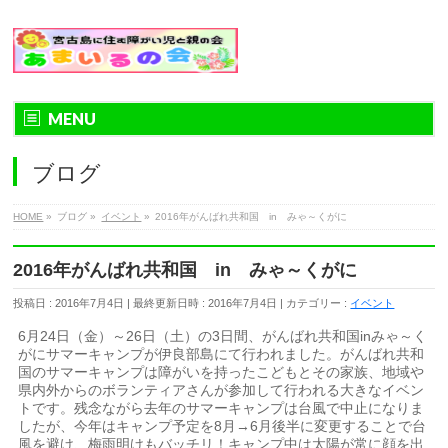
MENU
ブログ
HOME
»
ブログ
»
イベント
»
2016年がんばれ共和国 in みゃ～くがに
2016年がんばれ共和国 in みゃ～くがに
投稿日 : 2016年7月4日
最終更新日時 : 2016年7月4日
カテゴリー :
イベント
6月24日（金）～26日（土）の3日間、がんばれ共和国inみゃ～く
がにサマーキャンプが伊良部島にて行われました。がんばれ共和
国のサマーキャンプは障がいを持ったこどもとその家族、地域や
県内外からのボランティアさんが参加して行われる大きなイベン
トです。残念ながら去年のサマーキャンプは台風で中止になりま
したが、今年はキャンプ予定を8月→6月後半に変更することで台
風を避け、梅雨明けもバッチリ！キャンプ中は太陽が常に顔を出