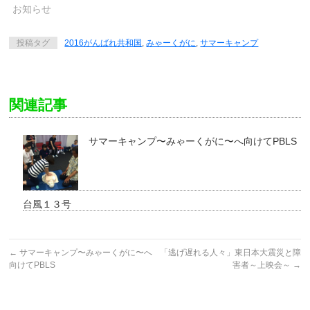
ま
ま
お知らせ
す)
す)
投稿タグ
2016がんばれ共和国
,
みゃーくがに
,
サマーキャンプ
関連記事
サマーキャンプ〜みゃーくがに〜へ向けてPBLS
台風１３号
←
サマーキャンプ〜みゃーくがに〜へ
「逃げ遅れる人々」東日本大震災と障
向けてPBLS
害者～上映会～
→