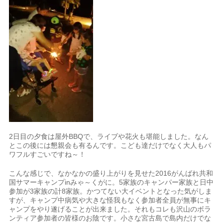
2日目の夕食は屋外BBQで、ライブや花火も堪能しました。なん
とこの後には懇親会も有るんです。こども達だけでなく大人もパ
ワフルすごいですね～！
こんな感じで、なかなかの盛り上がりを見せた2016がんばれ共和
国サマーキャンプinみゃ～くがに。5家族のキャンパー家族と日中
参加が3家族の計8家族。かつてない大イベントとなった気がしま
すが、キャンプ中病気や大きな怪我もなく参加者全員が無事にキ
ャンプをやり遂げることが出来ました。それもコレも沢山のボラ
ンティア参加者の皆様のお陰です。小さな宮古島で島内だけでな