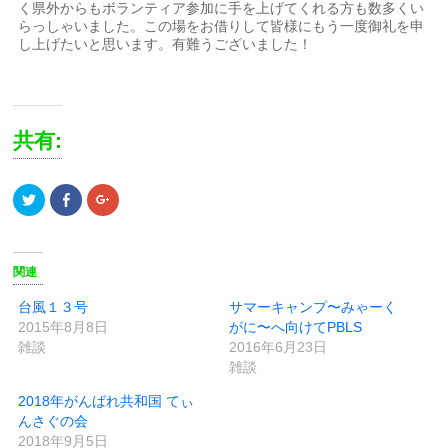
く県外からもボランティア参加に手を上げてくれる方も数多くい
らっしゃいました。この場をお借りして皆様にもう一度御礼を申
し上げたいと思います。有難うございました！
共有:
ク
Facebook
ク
リ
で
リ
ッ
共
ッ
ク
有
ク
し
(新
し
て
し
て
Twitter
い
Google+
関連
で
ウ
で
共
ィ
共
有
ン
有
台風１３号
サマーキャンプ〜みゃーく
(新
ド
(新
2015年8月8日
がに〜へ向けてPBLS
し
ウ
し
い
で
い
雑談
2016年6月23日
ウ
開
ウ
ィ
き
ィ
雑談
ン
ま
ン
ド
す)
ド
2018年がんばれ共和国 てぃ
ウ
ウ
で
で
んさぐの会
開
開
き
き
2018年9月5日